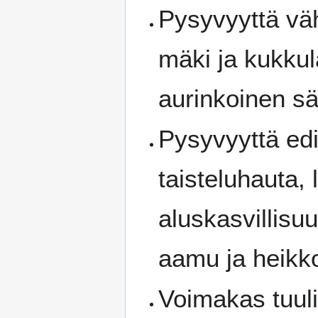
Pysyvyyttä vä
mäki ja kukkula
aurinkoinen sä
Pysyvyyttä edi
taisteluhauta,
aluskasvillisuu
aamu ja heikko
Voimakas tuuli