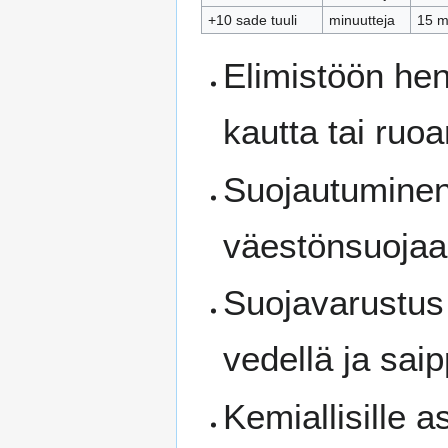
+10 sade tuuli
minuutteja
15 mi
Elimistöön hen
kautta tai ruo
Suojautuminen 
väestönsuojaa
Suojavarustus 
vedellä ja saip
Kemiallisille 