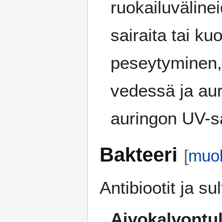
ruokailuväline
sairaita tai kuo
peseytyminen,
vedessä ja au
auringon UV-sä
Bakteeri
[
muo
Antibiootit ja s
Aivokalvontu