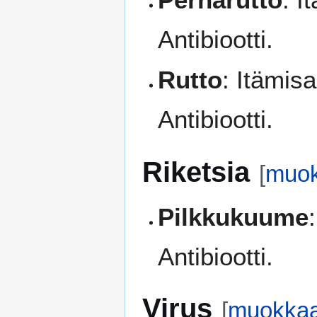
Antibiootti.
Rutto
: Itämis
Antibiootti.
Riketsia
[
muo
Pilkkukuume
Antibiootti.
Virus
[
muokka