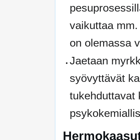
pesuprosessil
vaikuttaa mm. 
on olemassa v
Jaetaan myrk
syövyttävät ka
tukehduttavat 
psykokemiallis
Hermokaasu