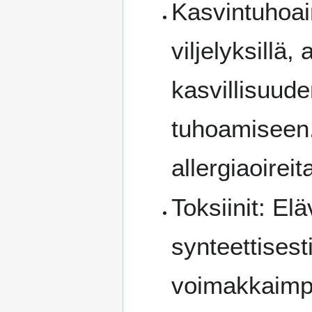
Kasvintuhoai
viljelyksillä
kasvillisuude
tuhoamiseen. 
allergiaoireit
Toksiinit: El
synteettisest
voimakkaimpi