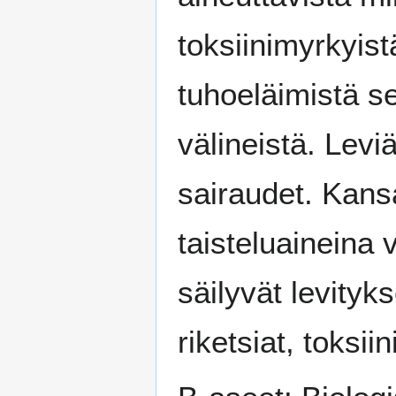
toksiinimyrkyist
tuhoeläimistä se
välineistä. Levi
sairaudet. Kans
taisteluaineina 
säilyvät levityk
riketsiat, toksiin