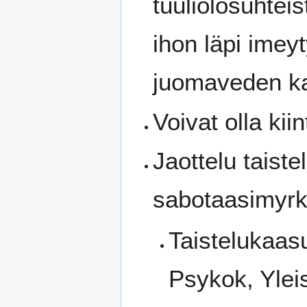
tuuliolosuhteis
ihon läpi imey
juomaveden ka
Voivat olla ki
Jaottelu taist
sabotaasimyrkyt
Taistelukaas
Psykok, Ylei