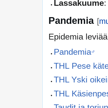
Lassakuume
:
Pandemia
[
m
Epidemia leviää
Pandemia
THL Pese kätesi
THL Yski oikein
THL Käsienpes
Taudit ja torju