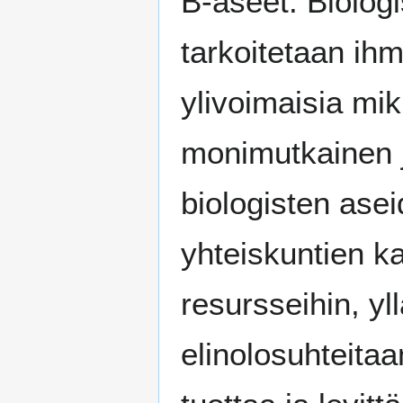
B-aseet: Biologis
tarkoitetaan ihm
ylivoimaisia mi
monimutkainen j
biologisten asei
yhteiskuntien k
resursseihin, yl
elinolosuhteitaa