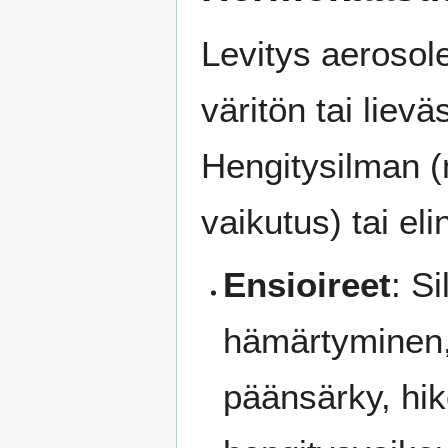
Levitys aerosole
väritön tai liev
Hengitysilman (
vaikutus) tai eli
Ensioireet
: S
hämärtyminen,
päänsärky, hik