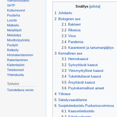
Väestönsuojelu
Siirry
Siirry
SHTF
Sisällys
navigaatioon
hakuun
Kulkuneuvot
1
Johdanto
Puutarha
2
Biologinen ase
Luonto
2.1
Bakteeri
Matkailu
2.2
Riketsia
Metallityöt
Metsästys
2.3
Virus
Moottoripyöräily
2.4
Pandemia
Puutyöt
2.5
Karanteenit ja tartunnanjäljitys
Retkeily
3
Kemiallinen ase
Hirsirakentaminen
3.1
Hermokaasut
Rakentaminen
3.2
Syövyttävät kaasut
Kädentaidot
Tietokoneet
3.3
Yleismyrkylliset kaasut
Yhteiskunta
3.4
Tukehduttavat kaasut
3.5
Ärsyttävät kaasut
Työkalut
3.6
Psykokemialliset aineet
Tulostettava versio
4
Ydinase
5
Säteilyvaaratilanne
6
Suojelutiedustelu Puolustusvoimissa
6.1
Kaasuntiedustelu
6.2
Säteilyvalvonta