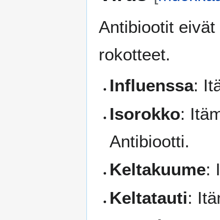
Antibiootit eivä
rokotteet.
Influenssa
: I
Isorokko
: Itä
Antibiootti.
Keltakuume
:
Keltatauti
: It