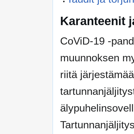
Karanteenit j
CoViD-19 -pand
muunnoksen myöt
riitä järjestämä
tartunnanjäljity
älypuhelinsovell
Tartunnanjäljit