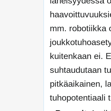
läheisyydessä o
haavoittuvuuksi
mm. robotiikka
joukkotuhoasetyy
kuitenkaan ei. E
suhtaudutaan tuo
pitkäaikainen, l
tuhopotentiaali