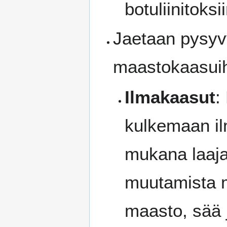
botuliinitoksii
Jaetaan pysyv
maastokaasuih
Ilmakaasut
:
kulkemaan il
mukana laajal
muutamista m
maasto, sää 