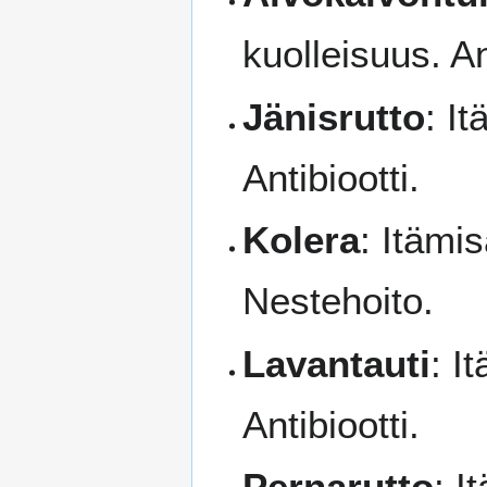
kuolleisuus. An
Jänisrutto
: I
Antibiootti.
Kolera
: Itämi
Nestehoito.
Lavantauti
: I
Antibiootti.
Pernarutto
: I