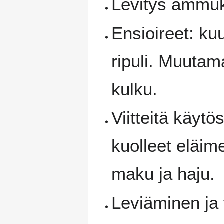
Levitys ammuks
Ensioireet: ku
ripuli. Muuta
kulku.
Viitteitä käytö
kuolleet eläime
maku ja haju.
Leviäminen ja 