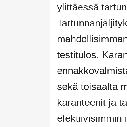
ylittäessä tartu
Tartunnanjäljit
mahdollisimman 
testitulos. Kar
ennakkovalmist
sekä toisaalta
karanteenit ja t
efektiivisimmin i