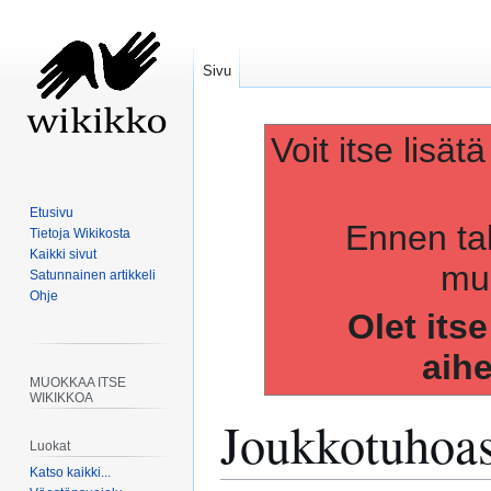
Sivu
Voit itse lisät
Etusivu
Ennen ta
Tietoja Wikikosta
Kaikki sivut
muo
Satunnainen artikkeli
Ohje
Olet its
aih
MUOKKAA ITSE
WIKIKKOA
Joukkotuhoa
Luokat
Katso kaikki...