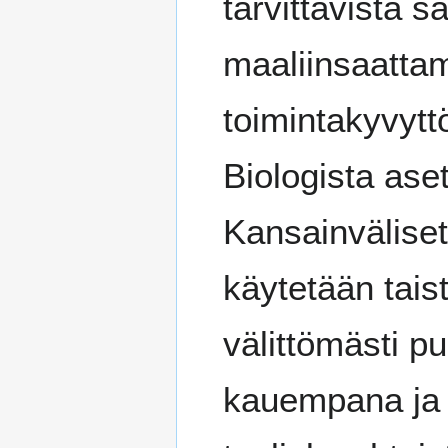
tarvittavista 
maaliinsaattami
toimintakyvyt
Biologista ase
Kansainvälise
käytetään taist
välittömästi p
kauempana ja 