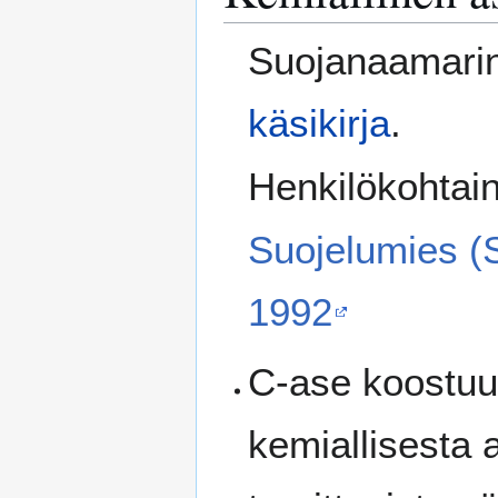
Suojanaamarin k
käsikirja
.
Henkilökohtain
Suojelumies (
1992
C-ase koostuu
kemiallisesta 