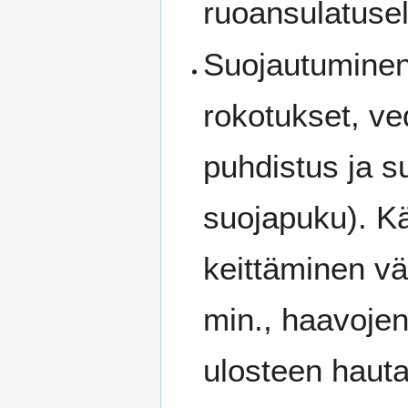
ruoansulatusel
Suojautuminen
rokotukset, ve
puhdistus ja s
suojapuku). K
keittäminen v
min., haavojenh
ulosteen hauta