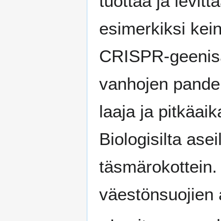
tuottaa ja levitt
esimerkiksi kei
CRISPR-geenisak
vanhojen pande
laaja ja pitkäai
Biologisilta ase
täsmärokottein
väestönsuojien 