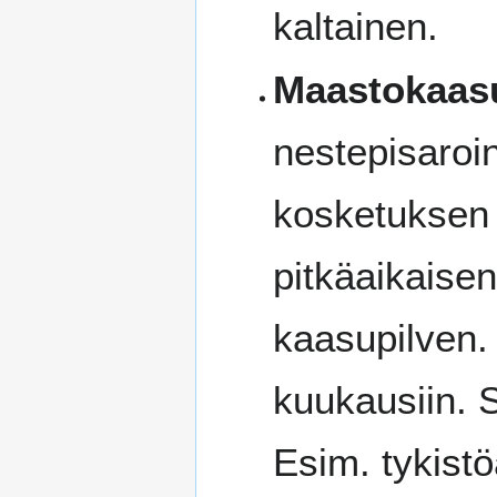
kaltainen.
Maastokaas
nestepisaroin
kosketuksen k
pitkäaikaise
kaasupilven. 
kuukausiin. 
Esim. tykistö