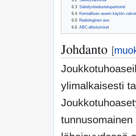
6.3
Säteilyntiedustelupartiointi
6.4
Kemiallisen aseen käytön valvo
6.5
Radiologinen ase
6.6
ABC-altistumiset
Johdanto
[
muo
Joukkotuhoaseill
ylimalkaisesti ta
Joukkotuhoasety
tunnusomainen t