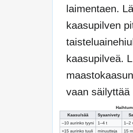
laimentaen. Lä
kaasupilven p
taisteluainehi
kaasupilveä. 
maastokaasun 
vaan säilyttää
Haihtum
Kaasu/sää
Syaanivety
Sa
–10 aurinko tyyni
1–4 t
1–2 
+15 aurinko tuuli
minuutteja
15 mi