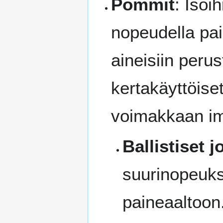
Pommit
: Isoi
nopeudella pais
aineisiin perus
kertakäyttöiset
voimakkaan im
Ballistiset 
suurinopeuks
paineaaltoon.