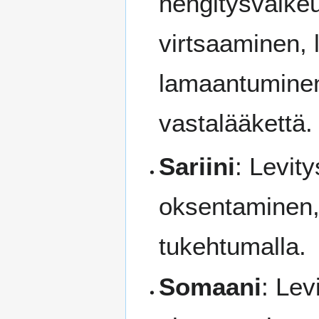
hengitysvaikeu
virtsaaminen, 
lamaantuminen
vastalääkettä.
Sariini
: Levit
oksentaminen,
tukehtumalla.
Somaani
: Lev