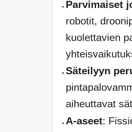
Parvimaiset 
robotit, droon
kuolettavien 
yhteisvaikutuk
Säteilyyn per
pintapalovammo
aiheuttavat sät
A-aseet
: Fiss