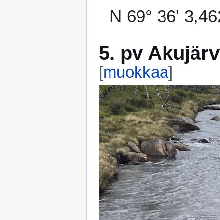
N 69° 36' 3,46
5. pv Akujärv
[
muokkaa
]