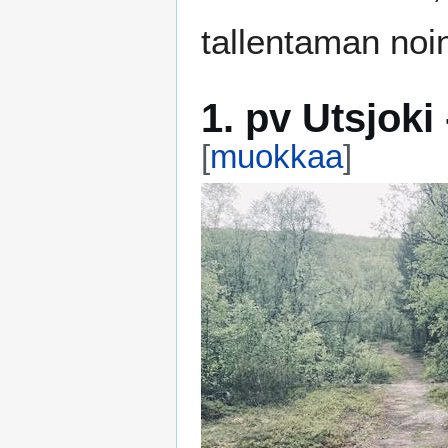
tallentaman noi
1. pv Utsjoki
[
muokkaa
]