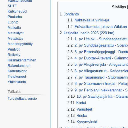
Väestönsuojelu
Siirry
Siirry
SHTF
Sisällys
navigaatioon
hakuun
Kulkuneuvot
1
Johdanto
Puutarha
1.1
Nähtävää ja vinkkejä
Luonto
1.2
Erävaeltamista tukevia Wikikon 
Matkailu
2
Utsjoelta Inariin 2025 (220 km)
Metallityöt
Metsästys
2.1
1. pv Utsjoki - Sunddasgeaslatt
Moottoripyöräily
2.2
2. pv Sunddasgeaslattu - Soahppe
Puutyöt
2.3
3. pv Erttetvárjogajeaggi - Duott
Retkeily
2.4
4. pv Duottar-Aitevarri - Gaimmo
Hirsirakentaminen
2.5
5. pv Akujärvenjoki - Ailegastunt
Rakentaminen
2.6
6. pv Ailegastunturi - Karigasni
Kädentaidot
Tietokoneet
2.7
7. pv Tasainenlaki - Stuorroaivi
Yhteiskunta
2.8
8. pv Stuorroaivin hiekat - Pelto
2.9
9. pv Peltojärvi hiekkarannat - 
Työkalut
2.10
10. pv Saariojanjänkä - Otsamo
Tulostettava versio
2.11
Kartat
2.12
Varusteet
2.13
Ruoka
2.14
Kysymyksiä