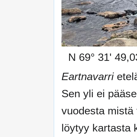
N 69° 31' 49,0
Eartnavarri
etelä
Sen yli ei pääs
vuodesta mistä 
löytyy kartasta 