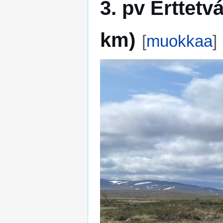
3. pv Erttetv
km)
[
muokkaa
]