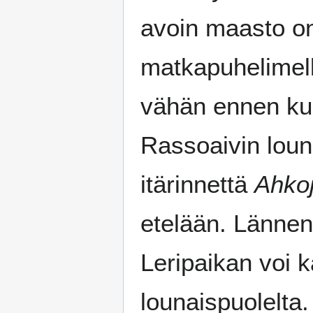
avoin maasto on
matkapuhelimell
vähän ennen ku
Rassoaivin loun
itärinnettä
Ahkoj
etelään. Lännen
Leripaikan voi 
lounaispuolelta.