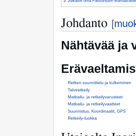
3
Julkaise oma Paistunturin erämaa-alue
Johdanto
[
muo
Nähtävää ja 
Erävaeltamis
Retken suunnittelu ja kulkeminen
Talviretkeily
Matkailu- ja retkeilyvarusteet
Matkailu- ja retkeilyvaatteet
Suunnistus
,
Koordinaatit
,
GPS
Retkeily-luokka