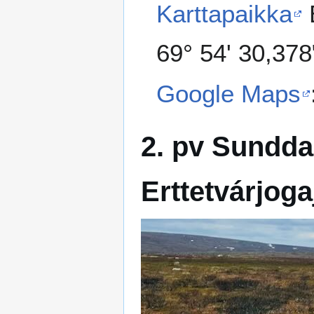
Karttapaikka
69° 54' 30,378
Google Maps
2. pv Sundda
Erttetvárjoga