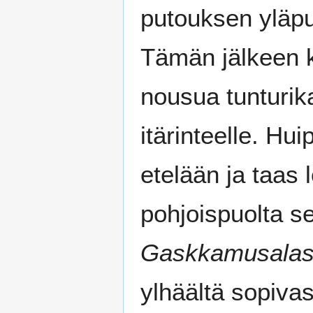
putouksen yläpu
Tämän jälkeen k
nousua tunturik
itärinteelle. Hu
etelään ja taas
pohjoispuolta se
Gaskkamusala
ylhäältä sopiva