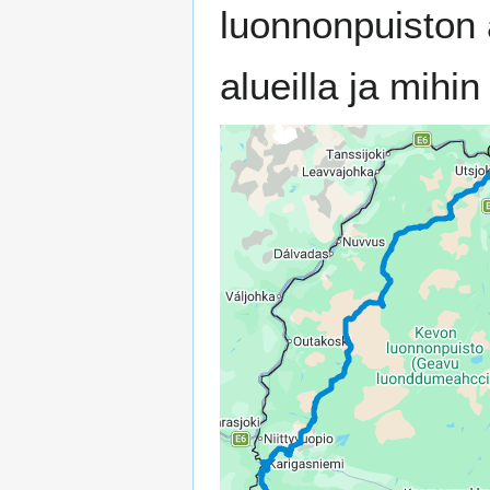
luonnonpuiston a
alueilla ja mihi