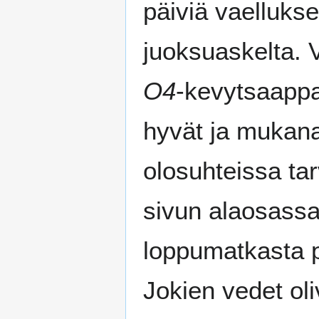
päiviä vaellukse
juoksuaskelta. V
O4
-kevytsaappa
hyvät ja mukana
olosuhteissa tar
sivun alaosassa.
loppumatkasta p
Jokien vedet oliv