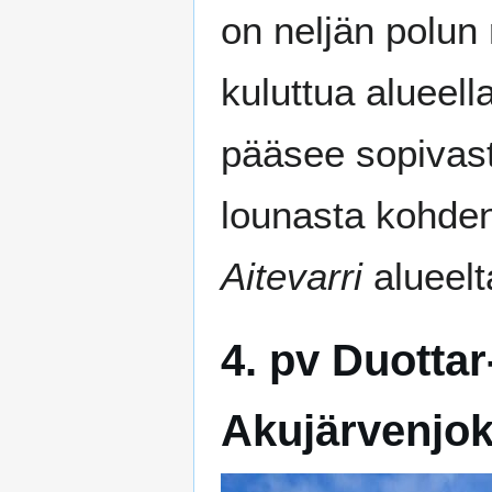
on neljän polun 
kuluttua alueel
pääsee sopivasti
lounasta kohden
Aitevarri
alueelt
4. pv Duottar
Akujärvenjok