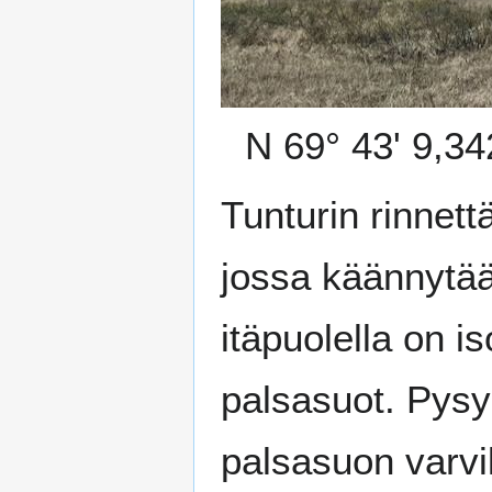
N 69° 43' 9,34
Tunturin rinnett
jossa käännytää
itäpuolella on i
palsasuot. Pysym
palsasuon varv