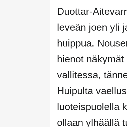
Duottar-Aitevar
leveän joen yli 
huippua. Nousem
hienot näkymät
vallitessa, tän
Huipulta vaellu
luoteispuolella
ollaan ylhäällä 