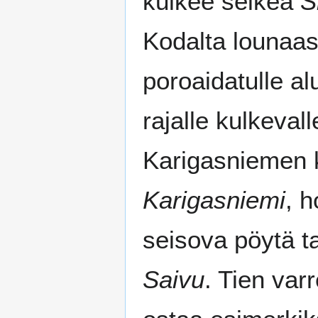
kulkee selkeä
S
Kodalta lounaas
poroaidatulle al
rajalle kulkeval
Karigasniemen k
Karigasniemi
, h
seisova pöytä ta
Saivu
. Tien var