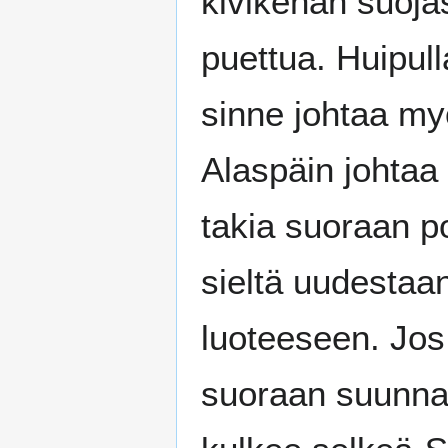
kivikehän suoja
puettua. Huipul
sinne johtaa my
Alaspäin johtaa 
takia suoraan po
sieltä uudestaa
luoteeseen. Jos
suoraan suunnata