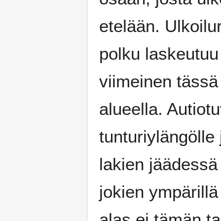
etelään. Ulkoilu
polku laskeutu
viimeinen tässä 
alueella. Autiot
tunturiylängölle
lakien jäädessä 
jokien ympärill
alas ei tämän t