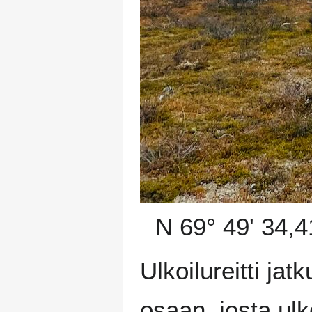
N 69° 49' 34,4
Ulkoilureitti ja
osaan, josta ulk