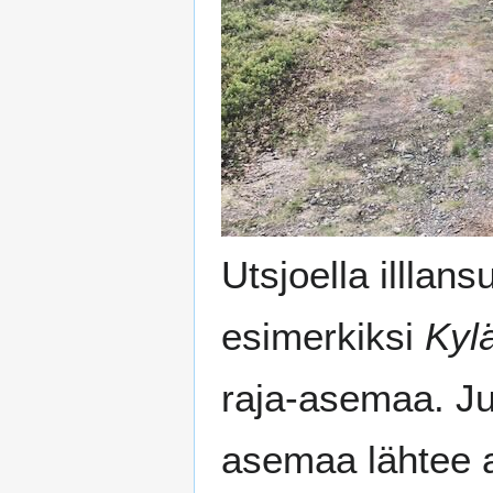
Utsjoella illlan
esimerkiksi
Kylä
raja-asemaa. Juu
asemaa lähtee 