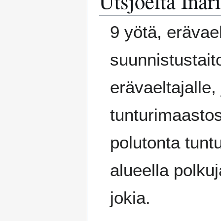
Utsjoelta Inar
9 yötä, erävae
suunnistustait
erävaeltajalle
tunturimaastos
polutonta tunt
alueella polku
jokia.