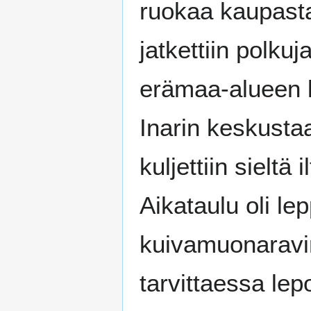
ruokaa kaupasta
jatkettiin polku
erämaa-alueen lä
Inarin keskusta
kuljettiin sieltä
Aikataulu oli le
kuivamuonaravi
tarvittaessa lep