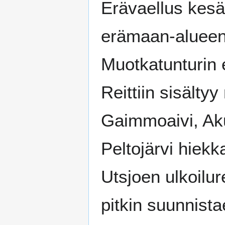
Erävaellus kesä
erämaan-alueen 
Muotkatunturin 
Reittiin sisälty
Gaimmoaivi, Akuj
Peltojärvi hiekka
Utsjoen ulkoilur
pitkin suunnista