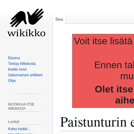
Sivu
Voit itse lisät
Etusivu
Ennen ta
Tietoja Wikikosta
Kaikki sivut
muo
Satunnainen artikkeli
Ohje
Olet its
aih
MUOKKAA ITSE
WIKIKKOA
Paistunturin
Luokat
Katso kaikki...