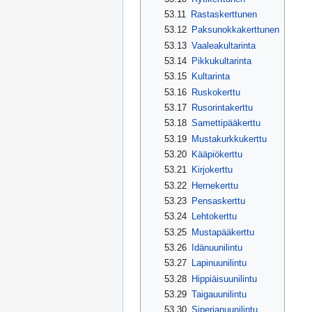
53.11
Rastaskerttunen
53.12
Paksunokkakerttunen
53.13
Vaaleakultarinta
53.14
Pikkukultarinta
53.15
Kultarinta
53.16
Ruskokerttu
53.17
Rusorintakerttu
53.18
Samettipääkerttu
53.19
Mustakurkkukerttu
53.20
Kääpiökerttu
53.21
Kirjokerttu
53.22
Hernekerttu
53.23
Pensaskerttu
53.24
Lehtokerttu
53.25
Mustapääkerttu
53.26
Idänuunilintu
53.27
Lapinuunilintu
53.28
Hippiäisuunilintu
53.29
Taigauunilintu
53.30
Siperianuunilintu