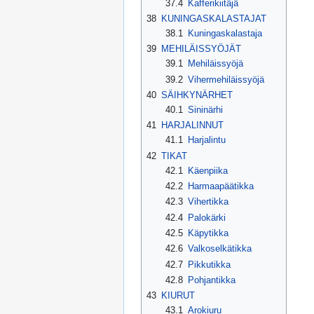
37.4
Kafferikiitäjä
38
KUNINGASKALASTAJAT
38.1
Kuningaskalastaja
39
MEHILÄISSYÖJÄT
39.1
Mehiläissyöjä
39.2
Vihermehiläissyöjä
40
SÄIHKYNÄRHET
40.1
Sininärhi
41
HARJALINNUT
41.1
Harjalintu
42
TIKAT
42.1
Käenpiika
42.2
Harmaapäätikka
42.3
Vihertikka
42.4
Palokärki
42.5
Käpytikka
42.6
Valkoselkätikka
42.7
Pikkutikka
42.8
Pohjantikka
43
KIURUT
43.1
Arokiuru