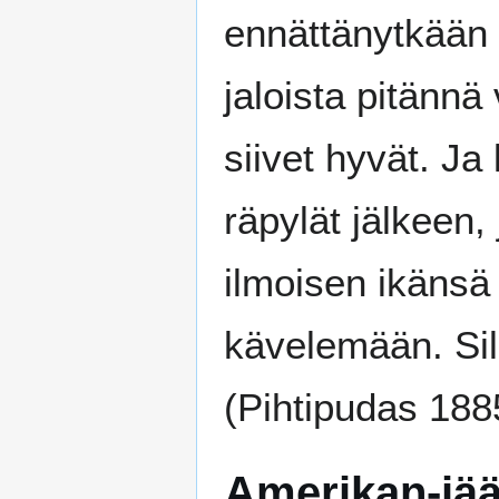
ennättänytkään s
jaloista pitännä
siivet hyvät. Ja
räpylät jälkeen, 
ilmoisen ikänsä 
kävelemään. Sill
(Pihtipudas 188
Amerikan-jä