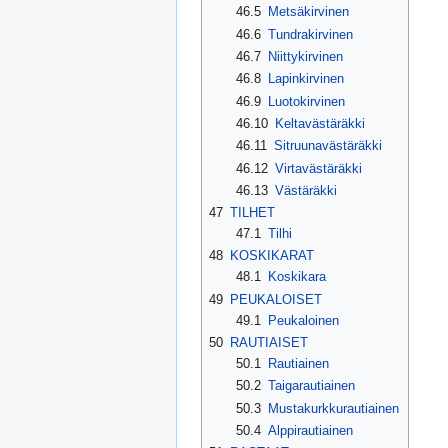
46.5
Metsäkirvinen
46.6
Tundrakirvinen
46.7
Niittykirvinen
46.8
Lapinkirvinen
46.9
Luotokirvinen
46.10
Keltavästäräkki
46.11
Sitruunavästäräkki
46.12
Virtavästäräkki
46.13
Västäräkki
47
TILHET
47.1
Tilhi
48
KOSKIKARAT
48.1
Koskikara
49
PEUKALOISET
49.1
Peukaloinen
50
RAUTIAISET
50.1
Rautiainen
50.2
Taigarautiainen
50.3
Mustakurkkurautiainen
50.4
Alppirautiainen