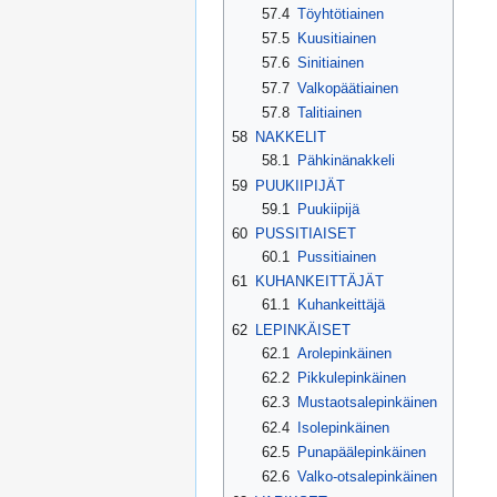
57.4
Töyhtötiainen
57.5
Kuusitiainen
57.6
Sinitiainen
57.7
Valkopäätiainen
57.8
Talitiainen
58
NAKKELIT
58.1
Pähkinänakkeli
59
PUUKIIPIJÄT
59.1
Puukiipijä
60
PUSSITIAISET
60.1
Pussitiainen
61
KUHANKEITTÄJÄT
61.1
Kuhankeittäjä
62
LEPINKÄISET
62.1
Arolepinkäinen
62.2
Pikkulepinkäinen
62.3
Mustaotsalepinkäinen
62.4
Isolepinkäinen
62.5
Punapäälepinkäinen
62.6
Valko-otsalepinkäinen