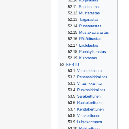
52.10
Korpirastas
52.11
Sepelrastas
52.12
Mustarastas
52.13
Taigarastas
52.14
Ruosterastas
52.15
Mustakaularastas
52.16
Räkättirastas
52.17
Laululastas
52.18
Punakylkirastas
52.19
Kulorastas
53
KERTUT
53.1
Viirusirkkalintu
53.2
Pensassirkkalintu
53.3
Viitasirkkalintu
53.4
Ruokosirkkalintu
53.5
Sarakerttunen
53.6
Ruokokerttunen
53.7
Kenttäkerttunen
53.8
Viitakerttunen
53.9
Luhtakerttunen
53.10
Rytikerttunen