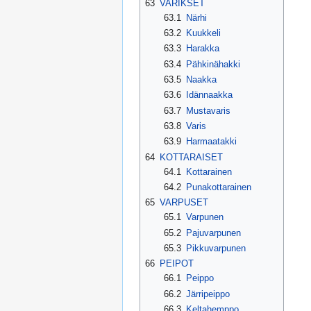
63
VARIKSET
63.1
Närhi
63.2
Kuukkeli
63.3
Harakka
63.4
Pähkinähakki
63.5
Naakka
63.6
Idännaakka
63.7
Mustavaris
63.8
Varis
63.9
Harmaatakki
64
KOTTARAISET
64.1
Kottarainen
64.2
Punakottarainen
65
VARPUSET
65.1
Varpunen
65.2
Pajuvarpunen
65.3
Pikkuvarpunen
66
PEIPOT
66.1
Peippo
66.2
Järripeippo
66.3
Keltahemppo