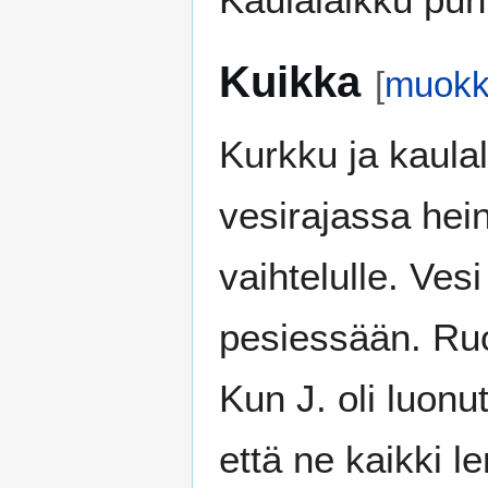
Kuikka
[
muokk
Kurkku ja kaula
vesirajassa hei
vaihtelulle. Ves
pesiessään. Ruo
Kun J. oli luonut 
että ne kaikki le