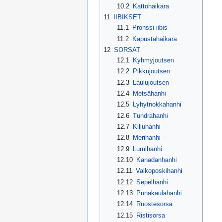
10.2
Kattohaikara
11
IIBIKSET
11.1
Pronssi-iibis
11.2
Kapustahaikara
12
SORSAT
12.1
Kyhmyjoutsen
12.2
Pikkujoutsen
12.3
Laulujoutsen
12.4
Metsähanhi
12.5
Lyhytnokkahanhi
12.6
Tundrahanhi
12.7
Kiljuhanhi
12.8
Merihanhi
12.9
Lumihanhi
12.10
Kanadanhanhi
12.11
Valkoposkihanhi
12.12
Sepelhanhi
12.13
Punakaulahanhi
12.14
Ruostesorsa
12.15
Ristisorsa