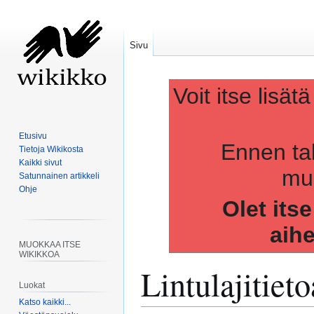
Sivu
Voit itse lisät
Etusivu
Ennen ta
Tietoja Wikikosta
Kaikki sivut
muo
Satunnainen artikkeli
Ohje
Olet its
aih
MUOKKAA ITSE
WIKIKKOA
Lintulajitieto
Luokat
Katso kaikki...