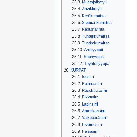
25.3
Mustajalkatylli
25.4
Aavikkotylli
25.5
Keräkurmitsa
25.6
Siperiankurmitsa
25.7
Kapustarinta
25.8
Tunturikurmitsa
25.9
Tundrakurmitsa
25.10
Arohyyppä
25.11
Suohyyppä
25.12
Töyhtöhyyppä
26
KURPAT
26.1
Isosirri
26.2
Pulmussirri
26.3
Rusokaulasirri
26.4
Pikkusirri
26.5
Lapinsirri
26.6
Amerikansirri
26.7
Valkoperäsirri
26.8
Eskimosirri
26.9
Palsasirri