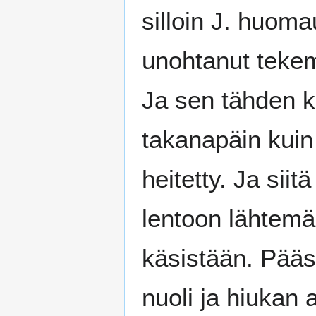
silloin J. huomau
unohtanut tekemä
Ja sen tähden k
takanapäin kuin 
heitetty. Ja sii
lentoon lähtemää
käsistään. Pääs
nuoli ja hiukan