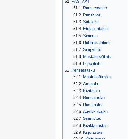
51
RASTAAT
51.1
Ruostepyrstö
51.2
Punarinta
51.3
Satakieli
51.4
Etelänsatakieli
51.5
Sinirinta
51.6
Rubiinisatakieli
51.7
Sinipyrstö
51.8
Mustaleppälintu
51.9
Leppälintu
52
Pensastasku
52.1
Mustapäätasku
52.2
Arotasku
52.3
Kivitasku
52.4
Nunnatasku
52.5
Rusotasku
52.6
Aavikkotasku
52.7
Sinirastas
52.8
Kivikkorastas
52.9
Kirjorastas