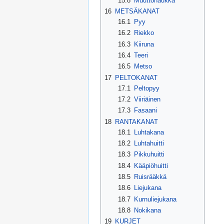
15.8
Muuttohaukka
16
METSÄKANAT
16.1
Pyy
16.2
Riekko
16.3
Kiiruna
16.4
Teeri
16.5
Metso
17
PELTOKANAT
17.1
Peltopyy
17.2
Viiriäinen
17.3
Fasaani
18
RANTAKANAT
18.1
Luhtakana
18.2
Luhtahuitti
18.3
Pikkuhuitti
18.4
Kääpiöhuitti
18.5
Ruisrääkkä
18.6
Liejukana
18.7
Kurnuliejukana
18.8
Nokikana
19
KURJET