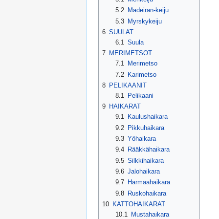
5.2
Madeiran-keiju
5.3
Myrskykeiju
6
SUULAT
6.1
Suula
7
MERIMETSOT
7.1
Merimetso
7.2
Karimetso
8
PELIKAANIT
8.1
Pelikaani
9
HAIKARAT
9.1
Kaulushaikara
9.2
Pikkuhaikara
9.3
Yöhaikara
9.4
Rääkkähaikara
9.5
Silkkihaikara
9.6
Jalohaikara
9.7
Harmaahaikara
9.8
Ruskohaikara
10
KATTOHAIKARAT
10.1
Mustahaikara