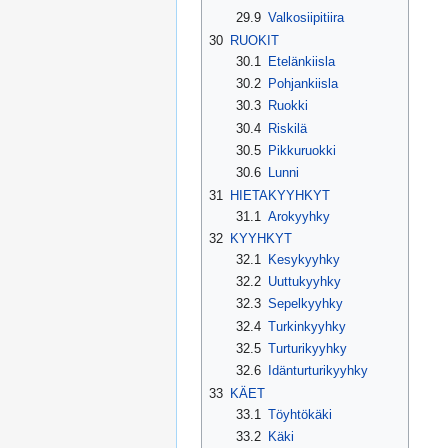
29.9
Valkosiipitiira
30
RUOKIT
30.1
Etelänkiisla
30.2
Pohjankiisla
30.3
Ruokki
30.4
Riskilä
30.5
Pikkuruokki
30.6
Lunni
31
HIETAKYYHKYT
31.1
Arokyyhky
32
KYYHKYT
32.1
Kesykyyhky
32.2
Uuttukyyhky
32.3
Sepelkyyhky
32.4
Turkinkyyhky
32.5
Turturikyyhky
32.6
Idänturturikyyhky
33
KÄET
33.1
Töyhtökäki
33.2
Käki