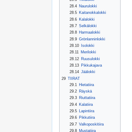
28.4
Naurulokki
28.5
Kaitanokkalokki
28.6
Kalalokki
28.7
Selkälokki
28.8
Harmaalokki
28.9
Grönlanninlokki
28.10
Isolokki
28.11
Merilokki
28.12
Ruusulokki
28.13
Pikkukajava
28.14
Jäälokki
29
TIIRAT
29.1
Hietatiira
29.2
Räyskä
29.3
Riuttatiira
29.4
Kalatiira
29.5
Lapintiira
29.6
Pikkutiira
29.7
Valkoposkitiira
29.8
Mustatiira