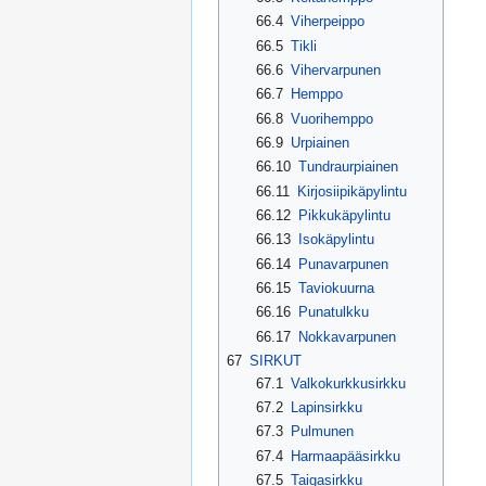
66.4
Viherpeippo
66.5
Tikli
66.6
Vihervarpunen
66.7
Hemppo
66.8
Vuorihemppo
66.9
Urpiainen
66.10
Tundraurpiainen
66.11
Kirjosiipikäpylintu
66.12
Pikkukäpylintu
66.13
Isokäpylintu
66.14
Punavarpunen
66.15
Taviokuurna
66.16
Punatulkku
66.17
Nokkavarpunen
67
SIRKUT
67.1
Valkokurkkusirkku
67.2
Lapinsirkku
67.3
Pulmunen
67.4
Harmaapääsirkku
67.5
Taigasirkku