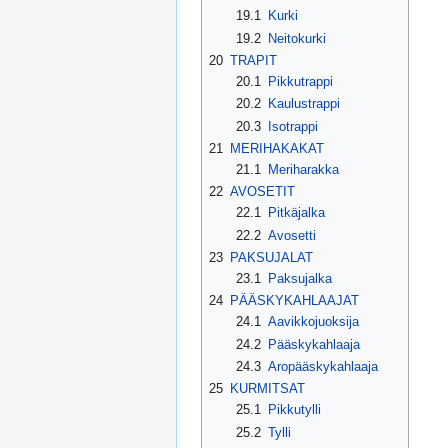
19.1
Kurki
19.2
Neitokurki
20
TRAPIT
20.1
Pikkutrappi
20.2
Kaulustrappi
20.3
Isotrappi
21
MERIHAKAKAT
21.1
Meriharakka
22
AVOSETIT
22.1
Pitkäjalka
22.2
Avosetti
23
PAKSUJALAT
23.1
Paksujalka
24
PÄÄSKYKAHLAAJAT
24.1
Aavikkojuoksija
24.2
Pääskykahlaaja
24.3
Aropääskykahlaaja
25
KURMITSAT
25.1
Pikkutylli
25.2
Tylli