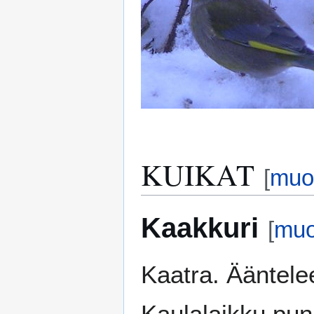
KUIKAT
[
muo
Kaakkuri
[
muo
Kaatra. Ääntele
Kaulalaikku pun