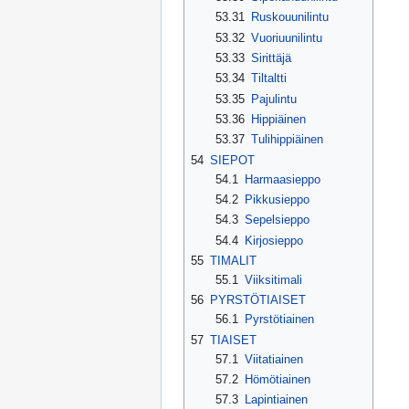
53.31
Ruskouunilintu
53.32
Vuoriuunilintu
53.33
Sirittäjä
53.34
Tiltaltti
53.35
Pajulintu
53.36
Hippiäinen
53.37
Tulihippiäinen
54
SIEPOT
54.1
Harmaasieppo
54.2
Pikkusieppo
54.3
Sepelsieppo
54.4
Kirjosieppo
55
TIMALIT
55.1
Viiksitimali
56
PYRSTÖTIAISET
56.1
Pyrstötiainen
57
TIAISET
57.1
Viitatiainen
57.2
Hömötiainen
57.3
Lapintiainen