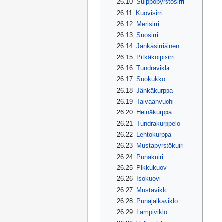
26.10
Suippopyrstösirri
26.11
Kuovisirri
26.12
Merisirri
26.13
Suosirri
26.14
Jänkäsirriäinen
26.15
Pitkäkoipisirri
26.16
Tundravikla
26.17
Suokukko
26.18
Jänkäkurppa
26.19
Taivaanvuohi
26.20
Heinäkurppa
26.21
Tundrakurppelo
26.22
Lehtokurppa
26.23
Mustapyrstökuiri
26.24
Punakuiri
26.25
Pikkukuovi
26.26
Isokuovi
26.27
Mustaviklo
26.28
Punajalkaviklo
26.29
Lampiviklo