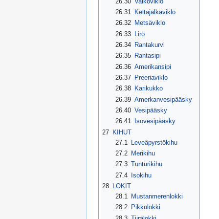
26.30
Valkoviklo
26.31
Keltajalkaviklo
26.32
Metsäviklo
26.33
Liro
26.34
Rantakurvi
26.35
Rantasipi
26.36
Amerikansipi
26.37
Preeriaviklo
26.38
Karikukko
26.39
Amerkanvesipääsky
26.40
Vesipääsky
26.41
Isovesipääsky
27
KIHUT
27.1
Leveäpyrstökihu
27.2
Merikihu
27.3
Tunturikihu
27.4
Isokihu
28
LOKIT
28.1
Mustanmerenlokki
28.2
Pikkulokki
28.3
Tiiralokki