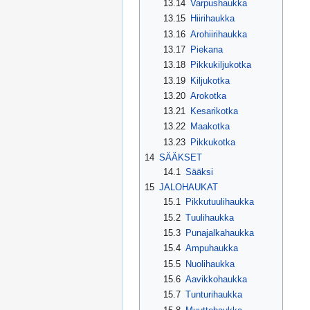
13.14
Varpushaukka
13.15
Hiirihaukka
13.16
Arohiirihaukka
13.17
Piekana
13.18
Pikkukiljukotka
13.19
Kiljukotka
13.20
Arokotka
13.21
Kesarikotka
13.22
Maakotka
13.23
Pikkukotka
14
SÄÄKSET
14.1
Sääksi
15
JALOHAUKAT
15.1
Pikkutuulihaukka
15.2
Tuulihaukka
15.3
Punajalkahaukka
15.4
Ampuhaukka
15.5
Nuolihaukka
15.6
Aavikkohaukka
15.7
Tunturihaukka