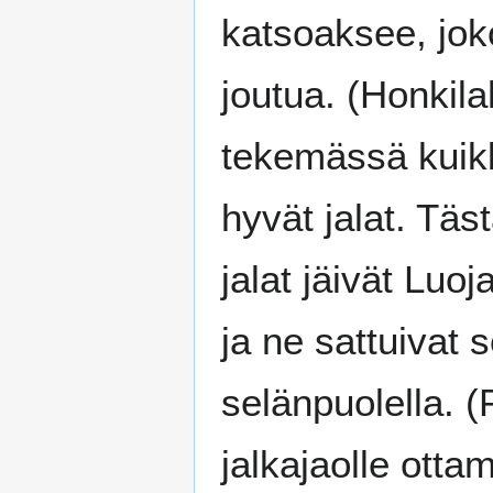
katsoaksee, jok
joutua. (Honkilah
tekemässä kuikka
hyvät jalat. Täs
jalat jäivät Luo
ja ne sattuivat s
selänpuolella. 
jalkajaolle ottam