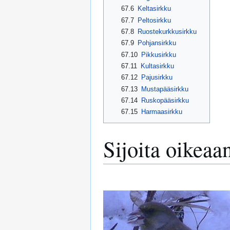
67.6
Keltasirkku
67.7
Peltosirkku
67.8
Ruostekurkkusirkku
67.9
Pohjansirkku
67.10
Pikkusirkku
67.11
Kultasirkku
67.12
Pajusirkku
67.13
Mustapääsirkku
67.14
Ruskopääsirkku
67.15
Harmaasirkku
Sijoita oikeaa