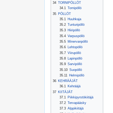
34
TORNIPÖLLÖT
34.1
Tornipöllö
35
PÖLLÖT
35.1
Huuhkaja
35.2
Tunturipöllö
35.3
Hiiripöllö
35.4
Varpuspöllö
35.5
Minervanpöllö
35.6
Lehtopöllö
35.7
Viirupöllö
35.8
Lapinpöllö
35.9
Sarvipöllö
35.10
Suopöllö
35.11
Helmipöllö
36
KEHRÄÄJÄT
36.1
Kehrääjä
37
KIITÄJÄT
37.1
Piikkipyrstökiitäjä
37.2
Tervapääsky
37.3
Alppikiitäjä