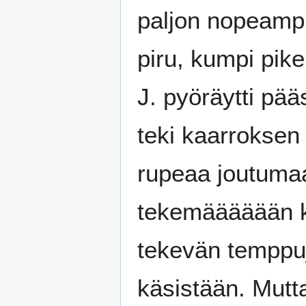
paljon nopeampil
piru, kumpi pik
J. pyöräytti pää
teki kaarroksen 
rupeaa joutumaan
tekemääääään k
tekevän temppuj
käsistään. Mutta