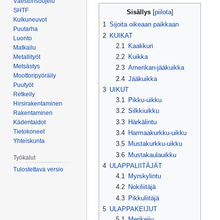
Väestönsuojelu
Siirry
Siirry
SHTF
Sisällys
navigaatioon
hakuun
Kulkuneuvot
1
Sijoita oikeaan paikkaan
Puutarha
2
KUIKAT
Luonto
2.1
Kaakkuri
Matkailu
2.2
Kuikka
Metallityöt
Metsästys
2.3
Amerikan-jääkuikka
Moottoripyöräily
2.4
Jääkuikka
Puutyöt
3
UIKUT
Retkeily
3.1
Pikku-uikku
Hirsirakentaminen
3.2
Silkkiuikku
Rakentaminen
3.3
Härkälintu
Kädentaidot
Tietokoneet
3.4
Harmaakurkku-uikku
Yhteiskunta
3.5
Mustakurkku-uikku
3.6
Mustakaulauikku
Työkalut
4
ULAPPALIITÄJÄT
Tulostettava versio
4.1
Myrskylintu
4.2
Nokiliitäjä
4.3
Pikkuliitäjä
5
ULAPPAKEIJUT
5.1
Merikeiju