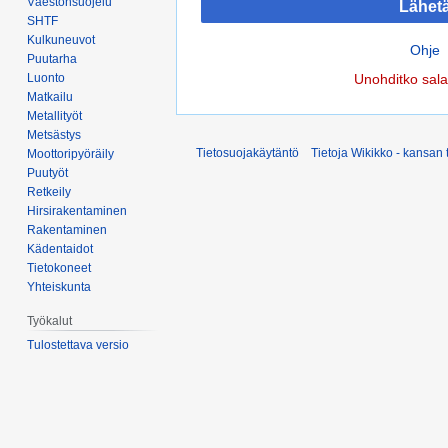
Väestönsuojelu
Lähet
SHTF
Kulkuneuvot
Ohje
Puutarha
Luonto
Unohditko sal
Matkailu
Metallityöt
Metsästys
Tietosuojakäytäntö
Tietoja Wikikko - kansan 
Moottoripyöräily
Puutyöt
Retkeily
Hirsirakentaminen
Rakentaminen
Kädentaidot
Tietokoneet
Yhteiskunta
Työkalut
Tulostettava versio