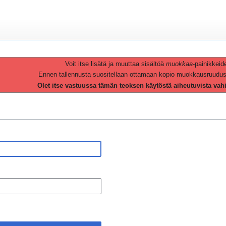
Voit itse lisätä ja muuttaa sisältöä
muokkaa
-painikkeid
Ennen tallennusta suositellaan ottamaan kopio muokkausruudusta 
Olet itse vastuussa tämän teoksen käytöstä aiheutuvista vah