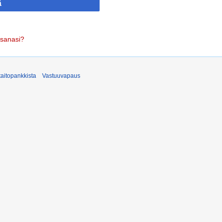
ä
asanasi?
taitopankkista
Vastuuvapaus