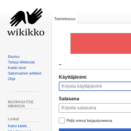
Toimintosivu
Etusivu
-
Tietoja Wikikosta
Kaikki sivut
Satunnainen artikkeli
Siirry
Siirry
Käyttäjänimi
Ohje
navigaatioon
hakuun
Salasana
MUOKKAA ITSE
WIKIKKOA
Luokat
Pidä minut kirjautuneena
Katso kaikki...