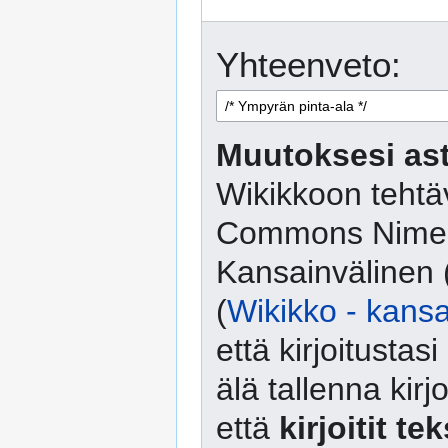
Yhteenveto:
Muutoksesi ast
Wikikkoon tehtäv
Commons Nimeä
Kansainvälinen 
(
Wikikko - kansa
että kirjoitusta
älä tallenna kirj
että
kirjoitit te