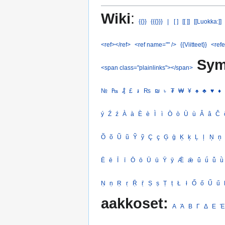
Wiki
:
{{}}
{{{}}}
|
[ ]
[[ ]]
[[Luokka:]]
<ref></ref>
<ref name="" />
{{Viitteet}}
<refe
Sym
<span class="plainlinks"></span>
№
₧
₰
£
៛
₨
₪
৳
₮
₩
¥
♠
♣
♥
♦
ý
Ź
ź
À
à
È
è
Ì
ì
Ò
ò
Ù
ù
Â
â
Ĉ
Õ
õ
Ũ
ũ
Ỹ
ỹ
Ç
ç
Ģ
ģ
Ķ
ķ
Ļ
ļ
Ņ
ņ
Ē
ē
Ī
ī
Ō
ō
Ū
ū
Ȳ
ȳ
Ǣ
ǣ
ǖ
ǘ
ǚ
ǜ
Ṇ
ṇ
Ṛ
ṛ
Ṝ
ṝ
Ṣ
ṣ
Ṭ
ṭ
Ł
ł
Ő
ő
Ű
ű
aakkoset:
Α
Ά
Β
Γ
Δ
Ε
Έ