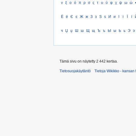
ν
ξ
ο
ό
π
ρ
σ
ς
τ
υ
ύ
φ
χ
ψ
ω
ώ
Ё
ё
Є
є
Ж
ж
З
з
Ѕ
ѕ
И
и
І
і
Ї
ї
ч
Џ
џ
Ш
ш
Щ
щ
Ъ
ъ
Ы
ы
Ь
ь
Э
э
Tämä sivu on näytetty 2 442 kertaa.
Tietosuojakäytäntö
Tietoja Wikikko - kansan 