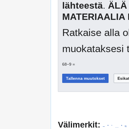
lähteestä
.
ÄLÄ
MATERIAALIA 
Ratkaise alla o
muokataksesi t
68−9 =
Välimerkit:
–
”
’
…
°
≈