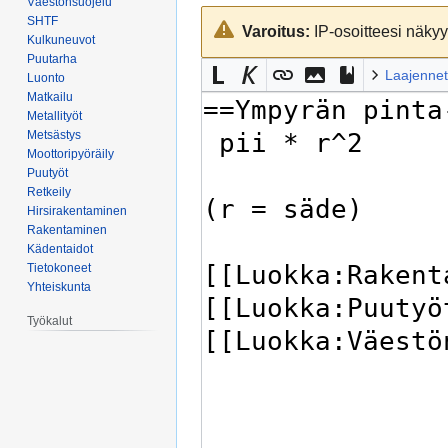
Väestönsuojelu
Siirry
Siirry
SHTF
Varoitus:
IP-osoitteesi näkyy 
navigaatioon
hakuun
Kulkuneuvot
Puutarha
Laajennet
Luonto
Matkailu
Metallityöt
Metsästys
Moottoripyöräily
Puutyöt
Retkeily
Hirsirakentaminen
Rakentaminen
Kädentaidot
Tietokoneet
Yhteiskunta
Työkalut