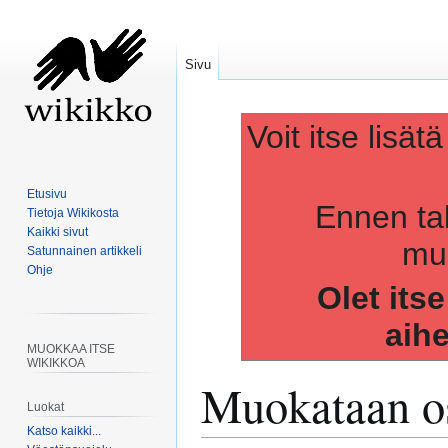
Sivu
Voit itse lisät
Etusivu
Ennen ta
Tietoja Wikikosta
Kaikki sivut
muo
Satunnainen artikkeli
Ohje
Olet its
aih
MUOKKAA ITSE
WIKIKKOA
Muokataan os
Luokat
Katso kaikki...