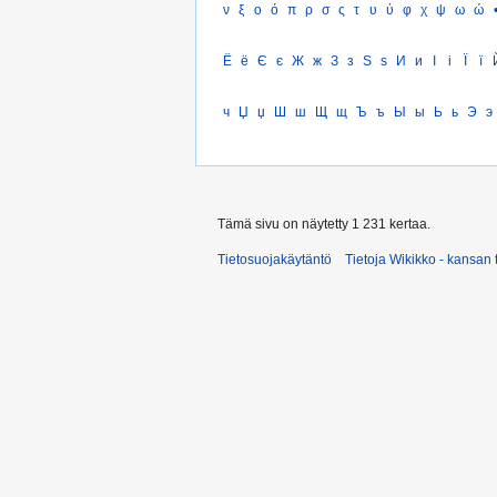
ν
ξ
ο
ό
π
ρ
σ
ς
τ
υ
ύ
φ
χ
ψ
ω
ώ
Ё
ё
Є
є
Ж
ж
З
з
Ѕ
ѕ
И
и
І
і
Ї
ї
ч
Џ
џ
Ш
ш
Щ
щ
Ъ
ъ
Ы
ы
Ь
ь
Э
э
Tämä sivu on näytetty 1 231 kertaa.
Tietosuojakäytäntö
Tietoja Wikikko - kansan 