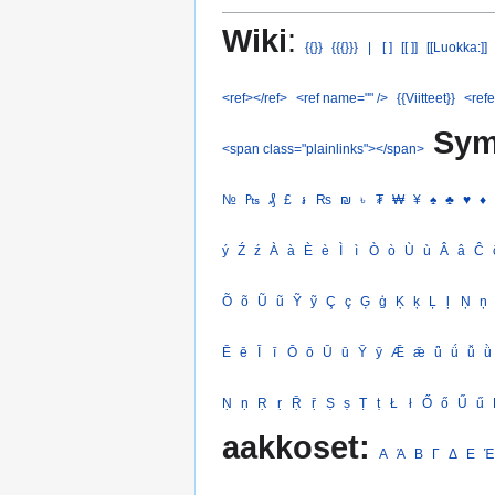
Wiki
:
{{}}
{{{}}}
|
[ ]
[[ ]]
[[Luokka:]]
<ref></ref>
<ref name="" />
{{Viitteet}}
<refe
Sym
<span class="plainlinks"></span>
№
₧
₰
£
៛
₨
₪
৳
₮
₩
¥
♠
♣
♥
♦
ý
Ź
ź
À
à
È
è
Ì
ì
Ò
ò
Ù
ù
Â
â
Ĉ
Õ
õ
Ũ
ũ
Ỹ
ỹ
Ç
ç
Ģ
ģ
Ķ
ķ
Ļ
ļ
Ņ
ņ
Ē
ē
Ī
ī
Ō
ō
Ū
ū
Ȳ
ȳ
Ǣ
ǣ
ǖ
ǘ
ǚ
ǜ
Ṇ
ṇ
Ṛ
ṛ
Ṝ
ṝ
Ṣ
ṣ
Ṭ
ṭ
Ł
ł
Ő
ő
Ű
ű
aakkoset:
Α
Ά
Β
Γ
Δ
Ε
Έ