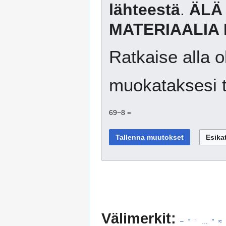
lähteestä
.
ÄLÄ
MATERIAALIA 
Ratkaise alla o
muokataksesi t
69−8 =
Välimerkit:
–
”
’
…
°
≈