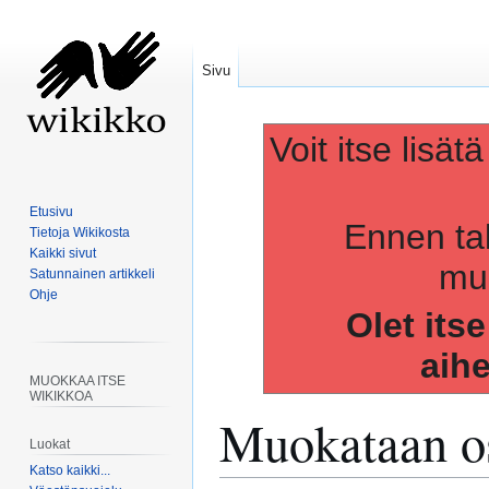
Sivu
Voit itse lisät
Etusivu
Ennen ta
Tietoja Wikikosta
Kaikki sivut
muo
Satunnainen artikkeli
Ohje
Olet its
aih
MUOKKAA ITSE
WIKIKKOA
Muokataan os
Luokat
Katso kaikki...