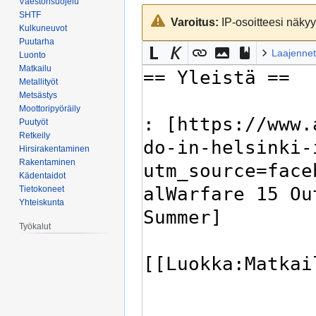
Väestönsuojelu
Siirry
Siirry
SHTF
Varoitus:
IP-osoitteesi näkyy 
navigaatioon
hakuun
Kulkuneuvot
Puutarha
Laajennet
Luonto
Matkailu
Metallityöt
Metsästys
Moottoripyöräily
Puutyöt
Retkeily
Hirsirakentaminen
Rakentaminen
Kädentaidot
Tietokoneet
Yhteiskunta
Työkalut