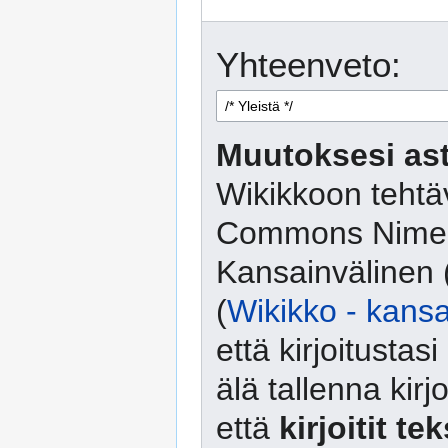
Yhteenveto:
Muutoksesi ast
Wikikkoon tehtäv
Commons Nimeä
Kansainvälinen 
(
Wikikko - kansa
että kirjoitusta
älä tallenna kirj
että
kirjoitit te