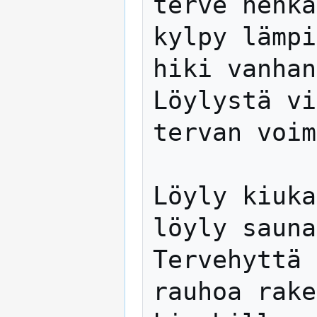
terve henkä
kylpy lämpi
hiki vanhan
Löylystä vi
tervan voim
Löyly kiuka
löyly sauna
Tervehyttä 
rauhoa rake