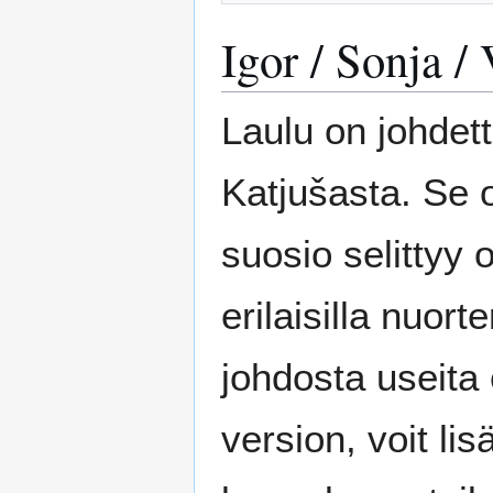
Igor / Sonja /
Laulu on johdett
Katjušasta. Se 
suosio selittyy 
erilaisilla nuort
johdosta useita 
version, voit l