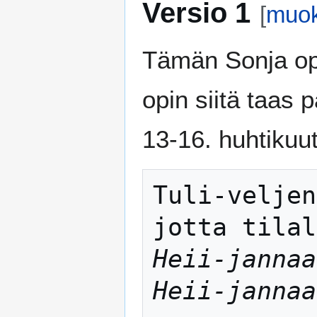
Versio 1
[
muo
Tämän Sonja op
opin siitä taas 
13-16. huhtikuu
Tuli-veljen
Heii-jannaa
Heii-jannaa