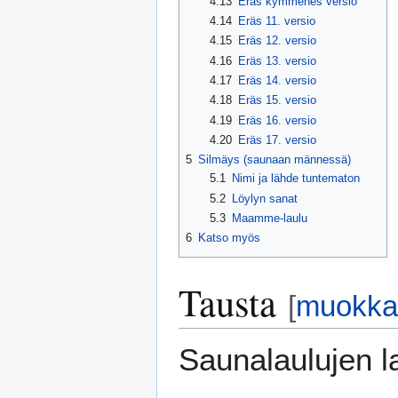
4.13
Eräs kymmenes versio
4.14
Eräs 11. versio
4.15
Eräs 12. versio
4.16
Eräs 13. versio
4.17
Eräs 14. versio
4.18
Eräs 15. versio
4.19
Eräs 16. versio
4.20
Eräs 17. versio
5
Silmäys (saunaan männessä)
5.1
Nimi ja lähde tuntematon
5.2
Löylyn sanat
5.3
Maamme-laulu
6
Katso myös
Tausta
[
muokka
Saunalaulujen la