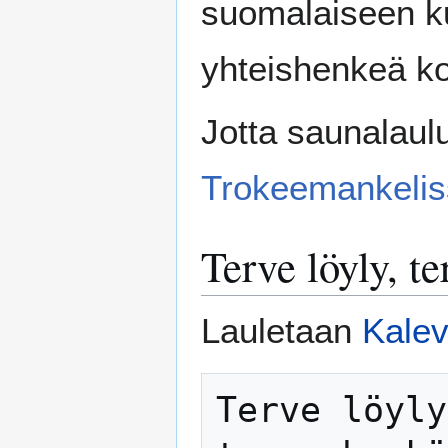
suomalaiseen ku
yhteishenkeä koh
Jotta saunalaulu
Trokeemankelis
Terve löyly, t
Lauletaan
Kale
Terve löyly