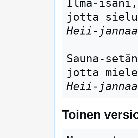
Ilma-isäni,
Heii-jannaa
Sauna-setän
Heii-jannaa
Toinen versi