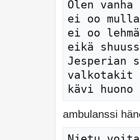
Olen vanha 
ei oo mulla
ei oo lehmä
eikä shuuss
Jesperian s
valkotakit 
ambulanssi häne
Njetu voita