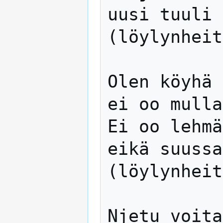
uusi tuuli 
(löylynheit
Olen köyhä 
ei oo mulla
Ei oo lehmä
eikä suussa
(löylynheit
Njetu voita