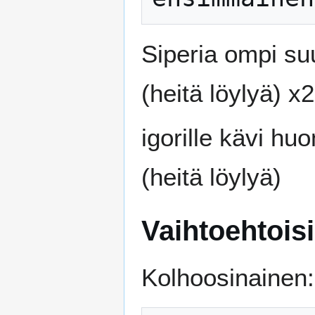
Siperia ompi suu
(heitä löylyä) x2
igorille kävi huo
(heitä löylyä)
Vaihtoehtoisi
Kolhoosinainen: