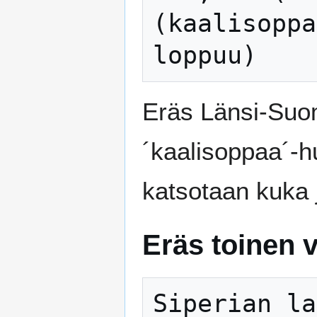
(kaalisoppa
Eräs Länsi-Suom
´kaalisoppaa´-h
katsotaan kuka 
Eräs toinen 
Siperian la