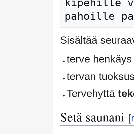
kipehille v
Sisältää seuraav
terve henkäy
tervan tuoksu
Tervehyttä
te
Setä saunani
[