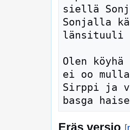
siellä Sonj
Sonjalla kä
länsituuli 
Olen köyhä 
ei oo mulla
Sirppi ja v
Eräs versio
[