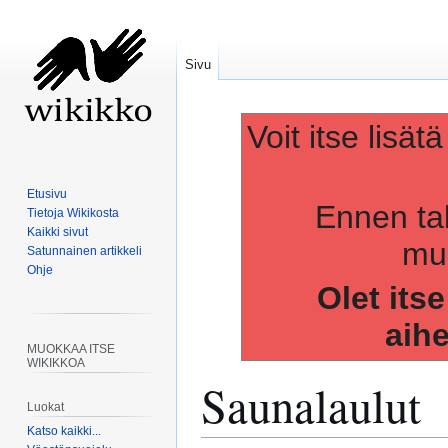
Sivu
Voit itse lisät
Etusivu
Ennen ta
Tietoja Wikikosta
Kaikki sivut
muo
Satunnainen artikkeli
Ohje
Olet its
aih
MUOKKAA ITSE
WIKIKKOA
Saunalaulut
Luokat
Katso kaikki...