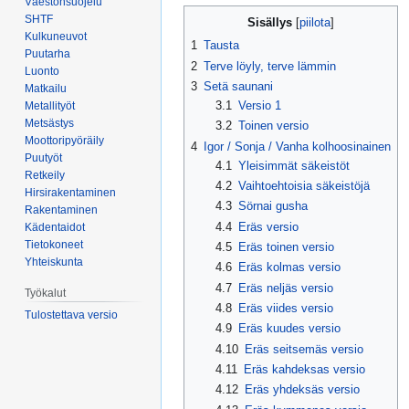
Väestönsuojelu
Siirry
Siirry
SHTF
Sisällys
navigaatioon
hakuun
Kulkuneuvot
1
Tausta
Puutarha
2
Terve löyly, terve lämmin
Luonto
3
Setä saunani
Matkailu
3.1
Versio 1
Metallityöt
Metsästys
3.2
Toinen versio
Moottoripyöräily
4
Igor / Sonja / Vanha kolhoosinainen
Puutyöt
4.1
Yleisimmät säkeistöt
Retkeily
4.2
Vaihtoehtoisia säkeistöjä
Hirsirakentaminen
4.3
Sörnai gusha
Rakentaminen
4.4
Eräs versio
Kädentaidot
Tietokoneet
4.5
Eräs toinen versio
Yhteiskunta
4.6
Eräs kolmas versio
4.7
Eräs neljäs versio
Työkalut
4.8
Eräs viides versio
Tulostettava versio
4.9
Eräs kuudes versio
4.10
Eräs seitsemäs versio
4.11
Eräs kahdeksas versio
4.12
Eräs yhdeksäs versio