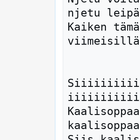
njetu leipä
Kaiken tämä
viimeisillä
Siiiiiiiiii
iiiiiiiiiiii
Kaalisoppaa
kaalisoppaa
Siis kaalis